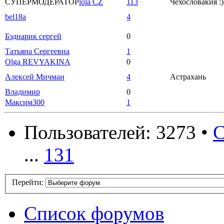
СУПЕРМОДЕРАТОР
lola CZ
113
Чехословакия :)
bel18a
4
Бэднарик сергей
0
Татьяна Сергеевна
1
Olga REVYAKINA
0
Алексей Мичман
4
Астрахань
Владимир
0
Максим300
1
Пользователей: 3273 •
С
...
131
Перейти:
Список форумов