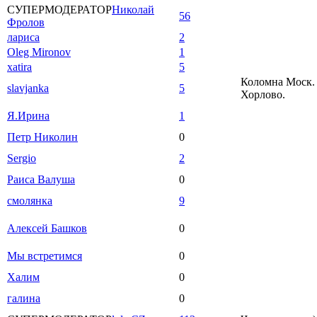
СУПЕРМОДЕРАТОР
Николай
56
Фролов
лариса
2
Oleg Mironov
1
xatira
5
Коломна Моск. 
slavjanka
5
Хорлово.
Я.Ирина
1
Петр Николин
0
Sergio
2
Раиса Валуша
0
смолянка
9
Алексей Башков
0
Мы встретимся
0
Халим
0
галина
0