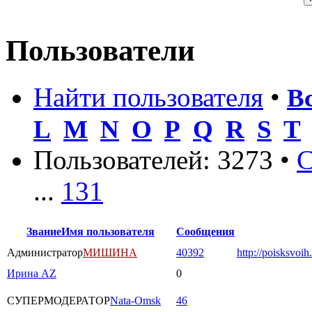
Пользователи
Найти пользователя
•
В
L
M
N
O
P
Q
R
S
T
Пользователей: 3273 •
С
...
131
Звание
Имя пользователя
Сообщения
Администратор
МИШИНА
40392
http://poisksvoih
Ирина AZ
0
СУПЕРМОДЕРАТОР
Nata-Omsk
46