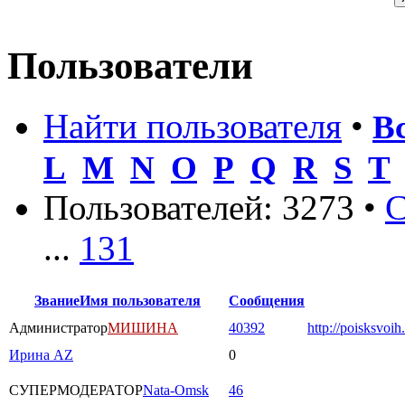
Пользователи
Найти пользователя
•
В
L
M
N
O
P
Q
R
S
T
Пользователей: 3273 •
С
...
131
Звание
Имя пользователя
Сообщения
Администратор
МИШИНА
40392
http://poisksvoih
Ирина AZ
0
СУПЕРМОДЕРАТОР
Nata-Omsk
46