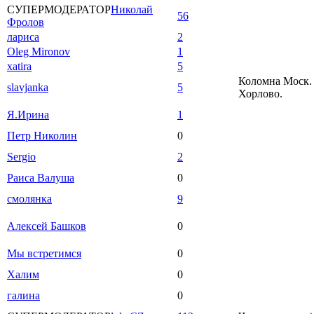
СУПЕРМОДЕРАТОР
Николай
56
Фролов
лариса
2
Oleg Mironov
1
xatira
5
Коломна Моск. 
slavjanka
5
Хорлово.
Я.Ирина
1
Петр Николин
0
Sergio
2
Раиса Валуша
0
смолянка
9
Алексей Башков
0
Мы встретимся
0
Халим
0
галина
0