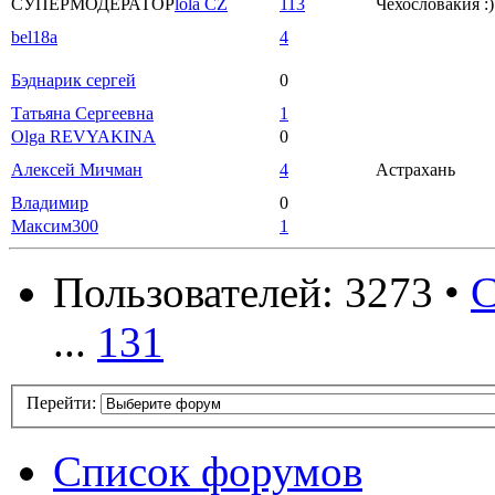
СУПЕРМОДЕРАТОР
lola CZ
113
Чехословакия :)
bel18a
4
Бэднарик сергей
0
Татьяна Сергеевна
1
Olga REVYAKINA
0
Алексей Мичман
4
Астрахань
Владимир
0
Максим300
1
Пользователей: 3273 •
С
...
131
Перейти:
Список форумов