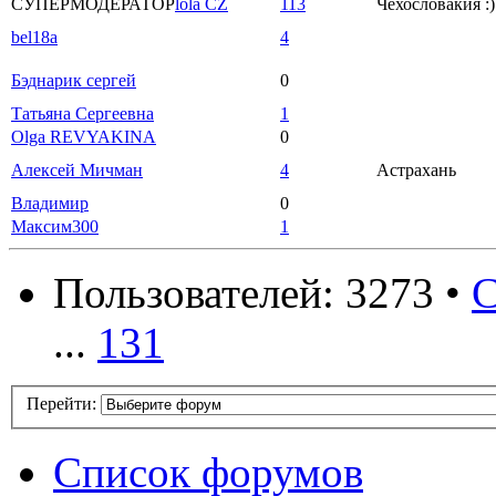
СУПЕРМОДЕРАТОР
lola CZ
113
Чехословакия :)
bel18a
4
Бэднарик сергей
0
Татьяна Сергеевна
1
Olga REVYAKINA
0
Алексей Мичман
4
Астрахань
Владимир
0
Максим300
1
Пользователей: 3273 •
С
...
131
Перейти:
Список форумов