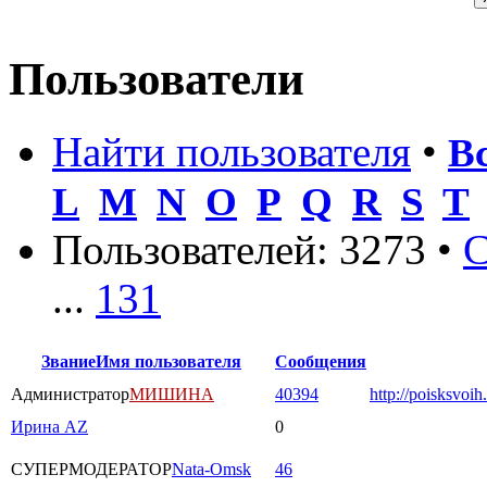
Пользователи
Найти пользователя
•
В
L
M
N
O
P
Q
R
S
T
Пользователей: 3273 •
С
...
131
Звание
Имя пользователя
Сообщения
Администратор
МИШИНА
40394
http://poisksvoih
Ирина AZ
0
СУПЕРМОДЕРАТОР
Nata-Omsk
46