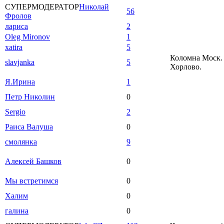
СУПЕРМОДЕРАТОР
Николай
56
Фролов
лариса
2
Oleg Mironov
1
xatira
5
Коломна Моск. 
slavjanka
5
Хорлово.
Я.Ирина
1
Петр Николин
0
Sergio
2
Раиса Валуша
0
смолянка
9
Алексей Башков
0
Мы встретимся
0
Халим
0
галина
0