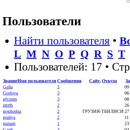
Пользователи
Найти пользователя
•
В
L
M
N
O
P
Q
R
S
T
Пользователей: 17 • Ст
Звание
Имя пользователя
Сообщения
Сайт
,
Откуда
З
Galla
3
09
Gorlova
3
06
gfvznm
3
08
gtrrth
2
26
gogitodua
2
ГРУЗИЯ-ТБИЛИСИ
27
graliya
2
11
gunam
1
23
Garik
3
04