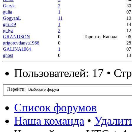
Garyk
2
30
gulia
1
07
GogyanL
11
10
gni149
1
14
gulya
2
12
GRANDSON
0
Торонто, Канада
06
grigorevdanya1966
0
28
GALINA1964
1
07
ghost
0
13
Пользователей: 17 • Ст
Перейти:
Список форумов
Наша команда
•
Удалит