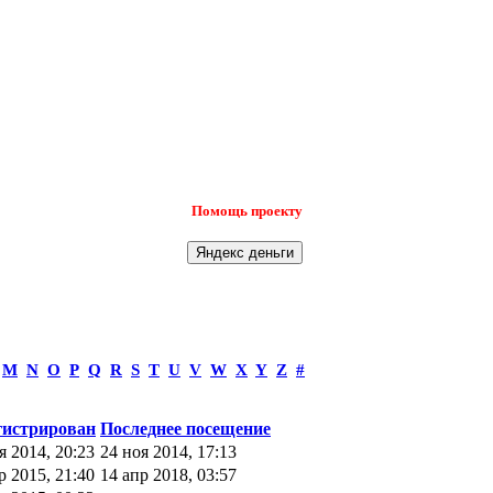
Помощь проекту
M
N
O
P
Q
R
S
T
U
V
W
X
Y
Z
#
гистрирован
Последнее посещение
я 2014, 20:23
24 ноя 2014, 17:13
р 2015, 21:40
14 апр 2018, 03:57