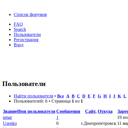
Список форумов
FAQ
Search
Пользователи
Регистрация
Вход
Пользователи
Найти пользователя
•
Все
A
B
C
D
E
F
G
H
I
J
K
L
Пользователей: 6 • Страница
1
из
1
Звание
Имя пользователя
Сообщения
Сайт
,
Откуда
Заре
umar
1
19 но
Usenko
0
г.Днепропетровск
11 ма