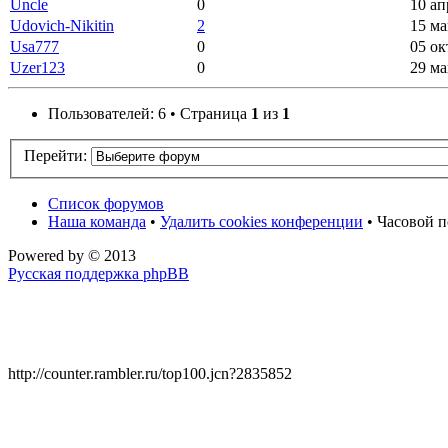
Uncle
0
10 ап
Udovich-Nikitin
2
15 ма
Usa777
0
05 ок
Uzer123
0
29 ма
Пользователей: 6 • Страница
1
из
1
Перейти:
Список форумов
Наша команда
•
Удалить cookies конференции
• Часовой п
Powered by
© 2013
Русская поддержка phpBB
http://counter.rambler.ru/top100.jcn?2835852