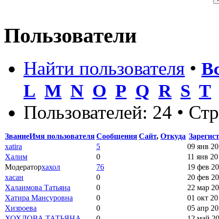
Пользователи
Найти пользователя
•
В
L
M
N
O
P
Q
R
S
T
Пользователей: 24 • Ст
Звание
Имя пользователя
Сообщения
Сайт
,
Откуда
Зарегис
xatira
5
09 янв 20
Халим
0
11 янв 20
Модератор
хахол
76
19 фев 20
хасан
0
20 фев 20
Халаимова Татьяна
0
22 мар 20
Хатира Мансуровна
0
01 окт 20
Хизроева
0
05 апр 20
ХОХЛОВА ТАТЬЯНА
0
12 май 20