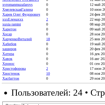
xvromanmuzafarovs
0
12 май 20
ХмелевскаяГалина
0
10 июн 20
Харев Олег Федорович
0
24 фев 20
хххЕленаххх
2
22 мар 20
xuxia ramini
0
08 мар 20
Харитон
0
09 май 20
Хосар
0
28 ноя 20
ХарченкоВиталий
18
25 янв 20
Хабибов
0
19 май 20
хаширов
0
20 фев 20
Хатира
0
16 дек 20
Хавок
0
16 авг 20
Хронос
0
01 сен 20
Христофорова
2
17 июн 20
Хвостенок
10
08 ноя 20
Хасбаттон
0
29 ноя 20
Пользователей: 24 • Ст