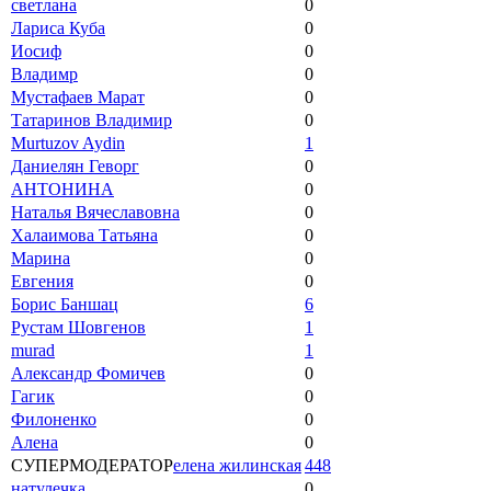
светлана
0
Лариса Куба
0
Иосиф
0
Владимр
0
Мустафаев Марат
0
Татаринов Владимир
0
Murtuzov Aydin
1
Даниелян Геворг
0
АНТОНИНА
0
Наталья Вячеславовна
0
Халаимова Татьяна
0
Марина
0
Евгения
0
Борис Баншац
6
Рустам Шовгенов
1
murad
1
Александр Фомичев
0
Гагик
0
Филоненко
0
Алена
0
СУПЕРМОДЕРАТОР
елена жилинская
448
натулечка
0