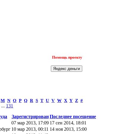
Помощь проекту
M
N
O
P
Q
R
S
T
U
V
W
X
Y
Z
#
...
131
уда
Зарегистрирован
Последнее посещение
07 мар 2013, 17:09
17 сен 2014, 18:01
рбург
10 мар 2013, 00:11
14 ноя 2013, 15:00