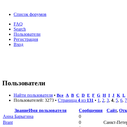
Список форумов
FAQ
Search
Пользователи
Регистрация
Вход
Пользователи
Найти пользователя
•
Все
A
B
C
D
E
F
G
H
I
J
K
L
Пользователей: 3273 •
Страница
4
из
131
•
1
,
2
,
3
,
4
,
5
,
6
,
7
Звание
Имя пользователя
Сообщения
Сайт
,
Отк
Анна Барыгина
0
Brant
0
Санкт-Пете