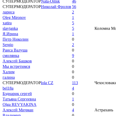
СУПЕРМОДЕРАТОР
Nata-Omsk
46
СУПЕРМОДЕРАТОР
Николай Фролов
56
лариса
2
Oleg Mironov
1
xatira
5
slavjanka
5
Коломна Мос
Я.Ирина
1
Петр Николин
0
Sergio
2
Раиса Валуша
0
смолянка
9
Алексей Башков
0
Мы встретимся
0
Халим
0
галина
0
СУПЕРМОДЕРАТОР
lola CZ
113
Чехословаки
bel18a
4
Бэднарик сергей
0
Татьяна Сергеевна
1
Olga REVYAKINA
0
Алексей Мичман
4
Астрахань
Владимир
0