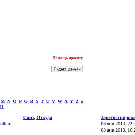
Помощь проекту
M
N
O
P
Q
R
S
T
U
V
W
X
Y
Z
#
31
Сайт
,
Откуда
Зарегистриров
voih.ru
06 янв 2013, 22:
08 янв 2013, 16: