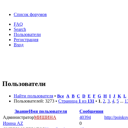
Список форумов
FAQ
Search
Пользователи
Регистрация
Вход
Пользователи
Найти пользователя
•
Все
A
B
C
D
E
F
G
H
I
J
K
L
Пользователей: 3273 •
Страница
1
из
131
•
1
,
2
,
3
,
4
,
5
...
1
Звание
Имя пользователя
Сообщения
Администратор
МИШИНА
40394
http://poisks
Ирина AZ
0