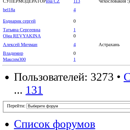
СУПЕРМОДЕРАТОР
lola CZ
113
Чехословакия :)
bel18a
4
Бэднарик сергей
0
Татьяна Сергеевна
1
Olga REVYAKINA
0
Алексей Мичман
4
Астрахань
Владимир
0
Максим300
1
Пользователей: 3273 •
С
...
131
Перейти:
Список форумов