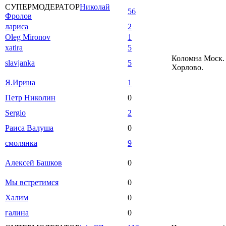
СУПЕРМОДЕРАТОР
Николай
56
Фролов
лариса
2
Oleg Mironov
1
xatira
5
Коломна Моск. 
slavjanka
5
Хорлово.
Я.Ирина
1
Петр Николин
0
Sergio
2
Раиса Валуша
0
смолянка
9
Алексей Башков
0
Мы встретимся
0
Халим
0
галина
0