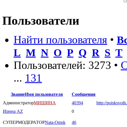
Пользователи
Найти пользователя
•
В
L
M
N
O
P
Q
R
S
T
Пользователей: 3273 •
С
...
131
Звание
Имя пользователя
Сообщения
Администратор
МИШИНА
40394
http://poisksvoih
Ирина AZ
0
СУПЕРМОДЕРАТОР
Nata-Omsk
46