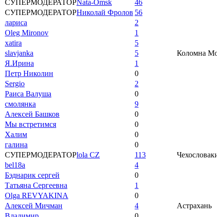
СУПЕРМОДЕРАТОР
Nata-Omsk
46
СУПЕРМОДЕРАТОР
Николай Фролов
56
лариса
2
Oleg Mironov
1
xatira
5
slavjanka
5
Коломна Мос
Я.Ирина
1
Петр Николин
0
Sergio
2
Раиса Валуша
0
смолянка
9
Алексей Башков
0
Мы встретимся
0
Халим
0
галина
0
СУПЕРМОДЕРАТОР
lola CZ
113
Чехословаки
bel18a
4
Бэднарик сергей
0
Татьяна Сергеевна
1
Olga REVYAKINA
0
Алексей Мичман
4
Астрахань
Владимир
0