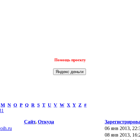
Помощь проекту
M
N
O
P
Q
R
S
T
U
V
W
X
Y
Z
#
31
Сайт
,
Откуда
Зарегистриров
voih.ru
06 янв 2013, 22:
08 янв 2013, 16: