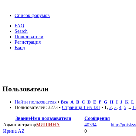
Список форумов
FAQ
Search
Пользователи
Регистрация
Вход
Пользователи
Найти пользователя
•
Все
A
B
C
D
E
F
G
H
I
J
K
L
Пользователей: 3273 •
Страница
1
из
131
•
1
,
2
,
3
,
4
,
5
...
1
Звание
Имя пользователя
Сообщения
Администратор
МИШИНА
40394
http://poisks
Ирина AZ
0