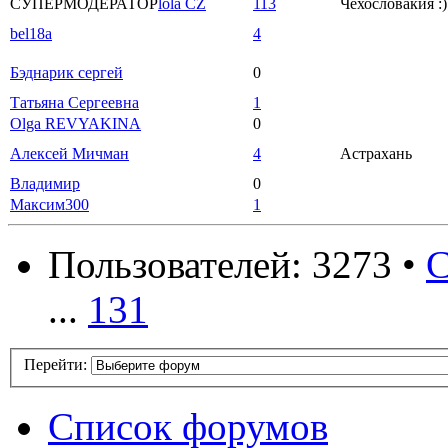
СУПЕРМОДЕРАТОР
lola CZ
113
Чехословакия :)
bel18a
4
Бэднарик сергей
0
Татьяна Сергеевна
1
Olga REVYAKINA
0
Алексей Мичман
4
Астрахань
Владимир
0
Максим300
1
Пользователей: 3273 •
С
...
131
Перейти:
Список форумов