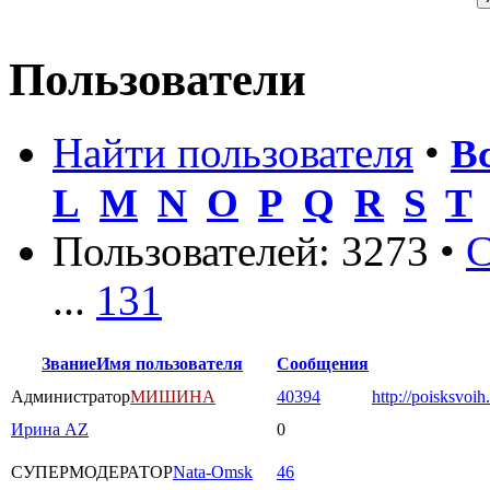
Пользователи
Найти пользователя
•
В
L
M
N
O
P
Q
R
S
T
Пользователей: 3273 •
С
...
131
Звание
Имя пользователя
Сообщения
Администратор
МИШИНА
40394
http://poisksvoih
Ирина AZ
0
СУПЕРМОДЕРАТОР
Nata-Omsk
46