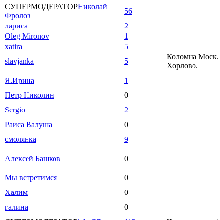
СУПЕРМОДЕРАТОР
Николай
56
Фролов
лариса
2
Oleg Mironov
1
xatira
5
Коломна Моск. 
slavjanka
5
Хорлово.
Я.Ирина
1
Петр Николин
0
Sergio
2
Раиса Валуша
0
смолянка
9
Алексей Башков
0
Мы встретимся
0
Халим
0
галина
0