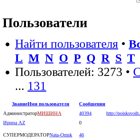
Пользователи
Найти пользователя
•
В
L
M
N
O
P
Q
R
S
T
Пользователей: 3273 •
С
...
131
Звание
Имя пользователя
Сообщения
Администратор
МИШИНА
40394
http://poisksvoih
Ирина AZ
0
СУПЕРМОДЕРАТОР
Nata-Omsk
46