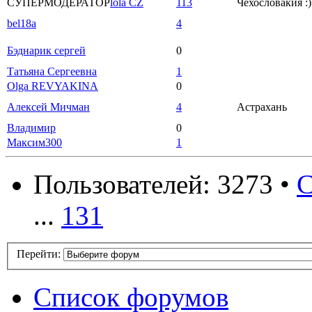
СУПЕРМОДЕРАТОР
lola CZ
113
Чехословакия :)
bel18a
4
Бэднарик сергей
0
Татьяна Сергеевна
1
Olga REVYAKINA
0
Алексей Мичман
4
Астрахань
Владимир
0
Максим300
1
Пользователей: 3273 •
С
...
131
Перейти:
Список форумов