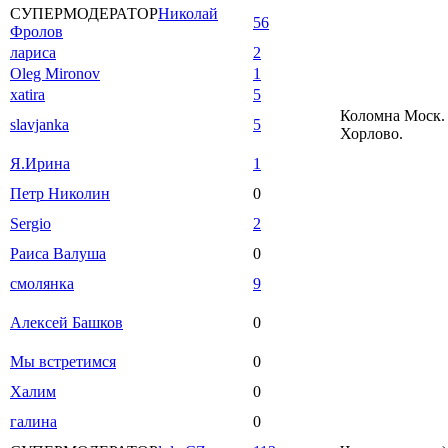
СУПЕРМОДЕРАТОР
Николай
56
Фролов
лариса
2
Oleg Mironov
1
xatira
5
Коломна Моск. 
slavjanka
5
Хорлово.
Я.Ирина
1
Петр Николин
0
Sergio
2
Раиса Валуша
0
смолянка
9
Алексей Башков
0
Мы встретимся
0
Халим
0
галина
0