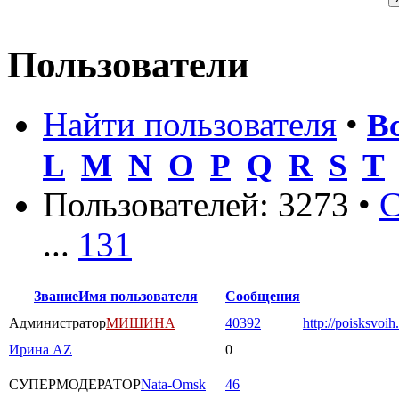
Пользователи
Найти пользователя
•
В
L
M
N
O
P
Q
R
S
T
Пользователей: 3273 •
С
...
131
Звание
Имя пользователя
Сообщения
Администратор
МИШИНА
40392
http://poisksvoih
Ирина AZ
0
СУПЕРМОДЕРАТОР
Nata-Omsk
46