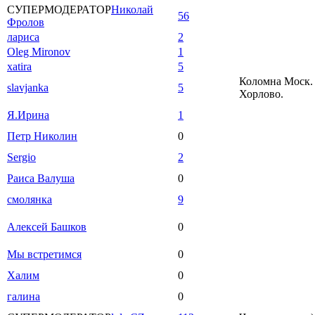
СУПЕРМОДЕРАТОР
Николай
56
Фролов
лариса
2
Oleg Mironov
1
xatira
5
Коломна Моск. 
slavjanka
5
Хорлово.
Я.Ирина
1
Петр Николин
0
Sergio
2
Раиса Валуша
0
смолянка
9
Алексей Башков
0
Мы встретимся
0
Халим
0
галина
0