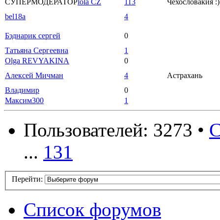
СУПЕРМОДЕРАТОР
lola CZ
113
Чехословакия :)
bel18a
4
Бэднарик сергей
0
Татьяна Сергеевна
1
Olga REVYAKINA
0
Алексей Мичман
4
Астрахань
Владимир
0
Максим300
1
Пользователей: 3273 •
С
...
131
Перейти:
Список форумов