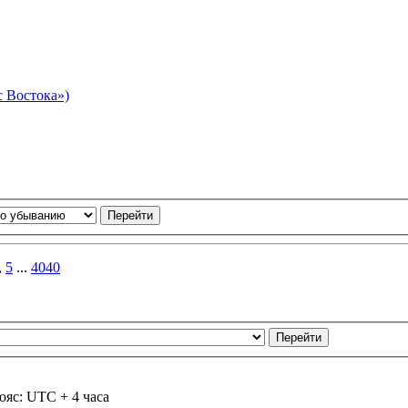
 Востока»)
,
5
...
4040
ояс: UTC + 4 часа