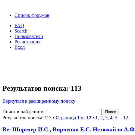
Список форумов
FAQ
Search
Пользователи
Регистрация
Вход
Результатов поиска: 113
Вернуться к расширенному поиску
Поиск в найденном:
Результатов поиска: 113 •
Страница
1
из
12
•
1
,
2
,
3
,
4
,
5
...
12
Re: Шпрехер И.С., Вирченко Е.С. Нетюхайло А.Ф