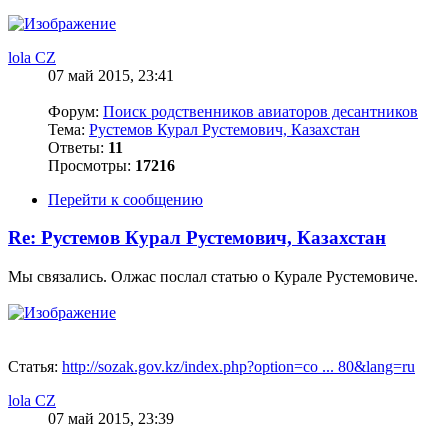
lola CZ
07 май 2015, 23:41
Форум:
Поиск родственников авиаторов десантников
Тема:
Рустемов Курал Рустемович, Казахстан
Ответы:
11
Просмотры:
17216
Перейти к сообщению
Re: Рустемов Курал Рустемович, Казахстан
Мы связались. Олжас послал статью о Курале Рустемовиче.
Статья:
http://sozak.gov.kz/index.php?option=co ... 80&lang=ru
lola CZ
07 май 2015, 23:39