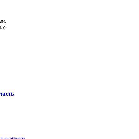
ми.
ну.
ласть
кая область