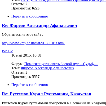
Ответы:
2
Просмотры:
6223
Перейти к сообщению
Re: Фирсов Александр Афанасьевич
Обратитесь на этот сайт :
http://www.kray32.ru/stat20_30_163.html
lola CZ
16 май 2015, 16:58
Форум:
Помогите установить боевой путь...Судьбу....
Тема:
Фирсов Александр Афанасьевич
Ответы:
3
Просмотры:
5557
Перейти к сообщению
Re: Рустемов Курал Рустемович, Казахстан
Рустемов Курал Рустемович похоронен в Словакии на кладбище