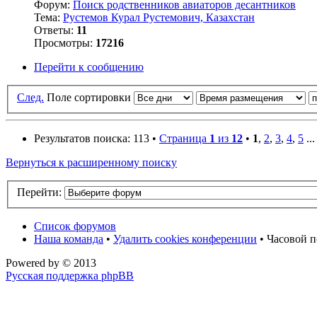
Форум:
Поиск родственников авиаторов десантников
Тема:
Рустемов Курал Рустемович, Казахстан
Ответы:
11
Просмотры:
17216
Перейти к сообщению
След.
Поле сортировки
Результатов поиска: 113 •
Страница
1
из
12
•
1
,
2
,
3
,
4
,
5
..
Вернуться к расширенному поиску
Перейти:
Список форумов
Наша команда
•
Удалить cookies конференции
• Часовой п
Powered by
© 2013
Русская поддержка phpBB