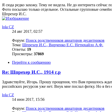
Я сюда редко захожу. Тему не видела. Не до интернета сейчас 
Фото посылаю только отдельное. Остальные групповые семейн
Шпрехер И.С.
lola CZ
24 авг 2017, 02:57
Форум:
Поиск родственников авиаторов десантников
Тема:
Шпрехер И.С., Вирченко Е.С. Нетюхайло А.Ф.
Ответы:
19
Просмотры:
37869
Перейти к сообщению
Re: Шпрехер И.С., 1914 г.р
Здравствуйте, Игорь. Прошу прощения, что Вам пришлось ждать
российских ресурсов уже нет. Внук мне послал фотку. Но я без
lola CZ
14 июн 2017, 15:56
Форум:
Поиск родственников авиаторов десантников