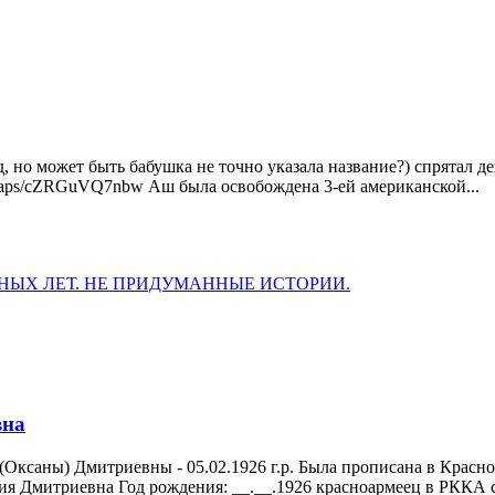
од, но может быть бабушка не точно указала название?) спрятал 
gl/maps/cZRGuVQ7nbw Аш была освобождена 3-ей американской...
ЫХ ЛЕТ. НЕ ПРИДУМАННЫЕ ИСТОРИИ.
вна
ксаны) Дмитриевны - 05.02.1926 г.р. Была прописана в Краснод
ния Дмитриевна Год рождения: __.__.1926 красноармеец в РККА с 