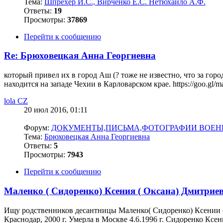
Тема:
Шпрехер И.С., Вирченко Е.С. Нетюхайло А.Ф.
Ответы:
19
Просмотры:
37869
Перейти к сообщению
Re: Брюховецкая Анна Георгиевна
который привел их в город Аш (? тоже не известно, что за гор
находится на западе Чехии в Карловарском крае. https://goo.
lola CZ
20 июл 2016, 01:11
Форум:
ДОКУМЕНТЫ,ПИСЬМА,ФОТОГРАФИИ ВОЕНН
Тема:
Брюховецкая Анна Георгиевна
Ответы:
5
Просмотры:
7943
Перейти к сообщению
Маленко ( Сидоренко) Ксения ( Оксана) Дмитрие
Ищу родственников десантницы Маленко( Сидоренко) Ксении (О
Краснодар, 2000 г. Умерла в Москве 4.6.1996 г. Сидоренко Ксе