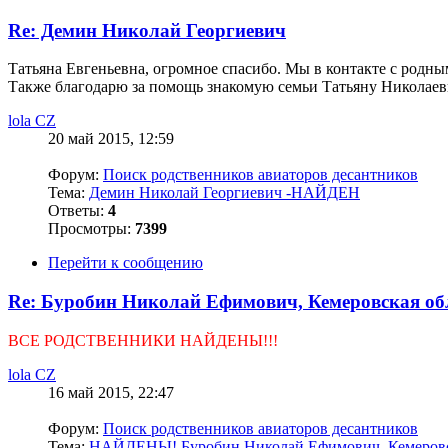
Re: Демин Николай Георгиевич
Татьяна Евгеньевна, огромное спасибо. Мы в контакте с родны
Также благодарю за помощь знакомую семьи Татьяну Николаев
lola CZ
20 май 2015, 12:59
Форум:
Поиск родственников авиаторов десантников
Тема:
Демин Николай Георгиевич -НАЙДЕН
Ответы:
4
Просмотры:
7399
Перейти к сообщению
Re: Буробин Николай Ефимович, Кемеровская об
ВСЕ РОДСТВЕННИКИ НАЙДЕНЫ!!!
lola CZ
16 май 2015, 22:47
Форум:
Поиск родственников авиаторов десантников
Тема:
НАЙДЕНЫ! Буробин Николай Ефимович, Кемеровс