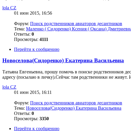
lola CZ
01 июн 2015, 16:56
Форум:
Поиск родственников авиаторов десантников
Тема:
Маленко ( Сидоренко) Ксения ( Оксана) Дмитриевн
Ответы:
0
Просмотры:
4111
Перейти к сообщению
Новоселова(Сидоренко) Екатерина Васильевна
Татьяна Евгеньевна, прошу помочь в поиске родственников де
адресу (посылаю в личку).Сейчас там родственники не живут. И
lola CZ
01 июн 2015, 16:11
Форум:
Поиск родственников авиаторов десантников
Тема:
Новоселова(Сидоренко) Екатерина Васильевна
Ответы:
0
Просмотры:
3350
Перейти к сообщению