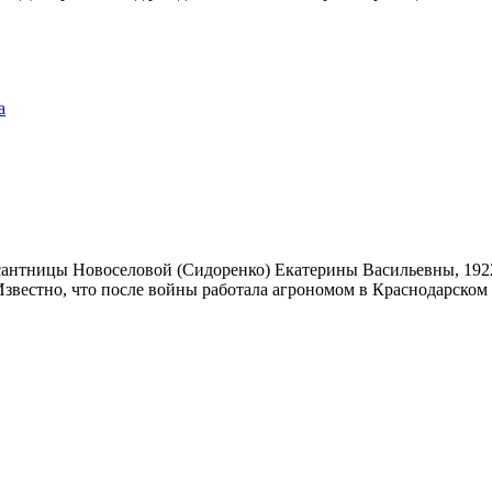
а
сантницы Новоселовой (Сидоренко) Екатерины Васильевны, 1922
звестно, что после войны работала агрономом в Краснодарском к