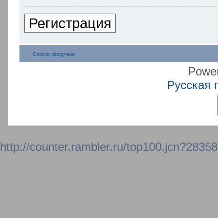
Регистрация
Список форумов
Powe
Русская 
http://counter.rambler.ru/top100.jcn?2835