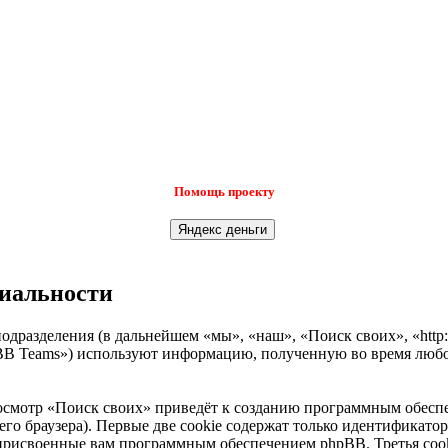
Помощь проекту
циальности
одразделения (в дальнейшем «мы», «наш», «Поиск своих», «http:
B Teams») используют информацию, полученную во время любой
осмотр «Поиск своих» приведёт к созданию программным обеспе
о браузера). Первые две cookie содержат только идентификатор 
 присвоенные вам программным обеспечением phpBB. Третья cook