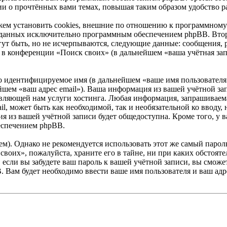
ии о прочтённых вами темах, повышая таким образом удобство р
ем установить cookies, внешние по отношению к программному 
 созданных исключительно программным обеспечением phpBB. В
ут быть, но не исчерпываются, следующие данные: сообщения, 
в конференции «Поиск своих» (в дальнейшем «ваша учётная зап
но идентифицируемое имя (в дальнейшем «ваше имя пользователя
нейшем «ваш адрес email»). Ваша информация из вашей учётной з
ляющей нам услуги хостинга. Любая информация, запрашиваема
ail, может быть как необходимой, так и необязательной ко ввод
я из вашей учётной записи будет общедоступна. Кроме того, у ва
еспечением phpBB.
. Однако не рекомендуется использовать этот же самый пароль,
своих», пожалуйста, храните его в тайне, ни при каких обстоят
е, если вы забудете ваш пароль к вашей учётной записи, вы смо
Вам будет необходимо ввести ваше имя пользователя и ваш адре