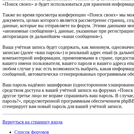
«Поиск своих» и будет использоваться для хранения информац
Также во время просмотра конференции «Поиск своих» мы мож
документа, целью которого является рассмотрение страниц,
данные, которые вы отправляете на форум. Этими данными мог
«анонимные сообщения»), данные, указанные при регистрации 
авторизации (в дальнейшем «ваши сообщения»).
Ваша учётная запись будет содержать, как минимум, однознач
записью (далее «ваш пароль») и реальный адрес email (в даль
компьютерной информации, применяемыми в стране, предостав
вашего имени пользователя, вашего пароля и вашего адреса em
любом случае у вас есть возможность выбрать, какая информаци
сообщений, автоматически сгенерированных программным об
Ваш пароль надёжно зашифрован (односторонним хэшированием)
средством доступа к вашей учётной записи на форумах «Поиск 
другое третье лицо не вправе спрашивать ваш пароль. В случа
пароль?», предусмотренной программным обеспечением phpBB. 
сгенерирует вам новый пароль для вашей учётной записи.
Вернуться на страницу входа
Список форумов