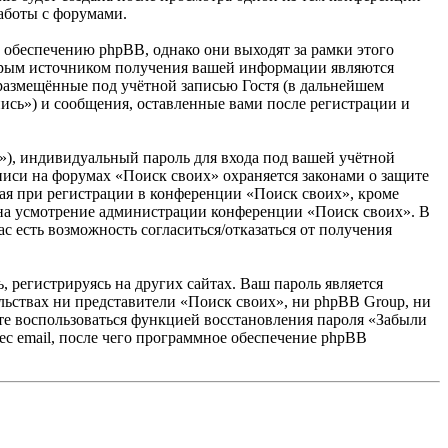
аботы с форумами.
обеспечению phpBB, однако они выходят за рамки этого
торым источником получения вашей информации являются
размещённые под учётной записью Гостя (в дальнейшем
ись») и сообщения, оставленные вами после регистрации и
»), индивидуальный пароль для входа под вашей учётной
аписи на форумах «Поиск своих» охраняется законами о защите
я при регистрации в конференции «Поиск своих», кроме
у, на усмотрение администрации конференции «Поиск своих». В
с есть возможность согласиться/отказаться от получения
 регистрируясь на других сайтах. Ваш пароль является
ельствах ни представители «Поиск своих», ни phpBB Group, ни
жете воспользоваться функцией восстановления пароля «Забыли
с email, после чего программное обеспечение phpBB