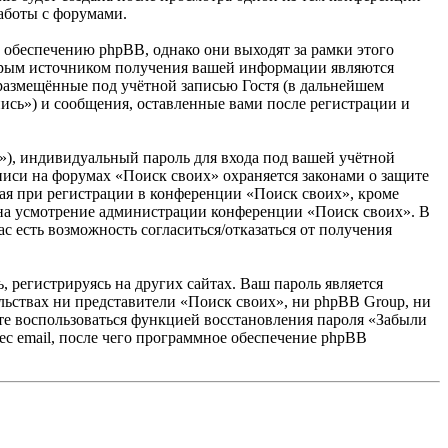
аботы с форумами.
обеспечению phpBB, однако они выходят за рамки этого
торым источником получения вашей информации являются
размещённые под учётной записью Гостя (в дальнейшем
ись») и сообщения, оставленные вами после регистрации и
»), индивидуальный пароль для входа под вашей учётной
аписи на форумах «Поиск своих» охраняется законами о защите
я при регистрации в конференции «Поиск своих», кроме
у, на усмотрение администрации конференции «Поиск своих». В
с есть возможность согласиться/отказаться от получения
 регистрируясь на других сайтах. Ваш пароль является
ельствах ни представители «Поиск своих», ни phpBB Group, ни
жете воспользоваться функцией восстановления пароля «Забыли
с email, после чего программное обеспечение phpBB