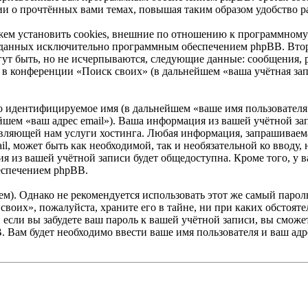
ии о прочтённых вами темах, повышая таким образом удобство р
ем установить cookies, внешние по отношению к программному 
 созданных исключительно программным обеспечением phpBB. В
ут быть, но не исчерпываются, следующие данные: сообщения, 
в конференции «Поиск своих» (в дальнейшем «ваша учётная зап
но идентифицируемое имя (в дальнейшем «ваше имя пользователя
нейшем «ваш адрес email»). Ваша информация из вашей учётной з
ляющей нам услуги хостинга. Любая информация, запрашиваема
ail, может быть как необходимой, так и необязательной ко ввод
я из вашей учётной записи будет общедоступна. Кроме того, у ва
еспечением phpBB.
. Однако не рекомендуется использовать этот же самый пароль,
своих», пожалуйста, храните его в тайне, ни при каких обстоят
е, если вы забудете ваш пароль к вашей учётной записи, вы смо
Вам будет необходимо ввести ваше имя пользователя и ваш адре