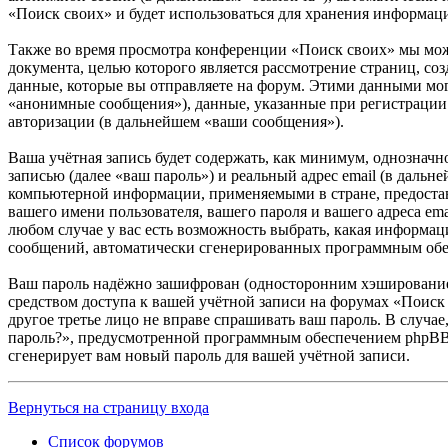
«Поиск своих» и будет использоваться для хранения информац
Также во время просмотра конференции «Поиск своих» мы мож
документа, целью которого является рассмотрение страниц,
данные, которые вы отправляете на форум. Этими данными мог
«анонимные сообщения»), данные, указанные при регистрации 
авторизации (в дальнейшем «ваши сообщения»).
Ваша учётная запись будет содержать, как минимум, однознач
записью (далее «ваш пароль») и реальный адрес email (в даль
компьютерной информации, применяемыми в стране, предостав
вашего имени пользователя, вашего пароля и вашего адреса em
любом случае у вас есть возможность выбрать, какая информаци
сообщений, автоматически сгенерированных программным об
Ваш пароль надёжно зашифрован (односторонним хэшированием)
средством доступа к вашей учётной записи на форумах «Поиск 
другое третье лицо не вправе спрашивать ваш пароль. В случа
пароль?», предусмотренной программным обеспечением phpBB. 
сгенерирует вам новый пароль для вашей учётной записи.
Вернуться на страницу входа
Список форумов