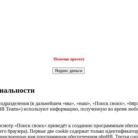
Помощь проекту
циальности
одразделения (в дальнейшем «мы», «наш», «Поиск своих», «http:
B Teams») используют информацию, полученную во время любой
осмотр «Поиск своих» приведёт к созданию программным обеспе
о браузера). Первые две cookie содержат только идентификатор 
 присвоенные вам программным обеспечением phpBB. Третья cook