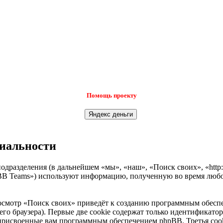
Помощь проекту
циальности
одразделения (в дальнейшем «мы», «наш», «Поиск своих», «http:
B Teams») используют информацию, полученную во время любой
осмотр «Поиск своих» приведёт к созданию программным обеспе
о браузера). Первые две cookie содержат только идентификатор 
 присвоенные вам программным обеспечением phpBB. Третья cook