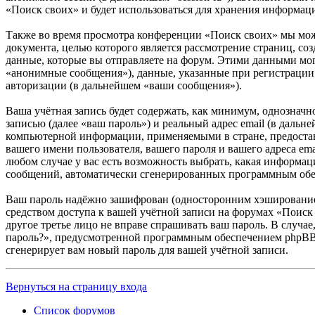
«Поиск своих» и будет использоваться для хранения информац
Также во время просмотра конференции «Поиск своих» мы мож
документа, целью которого является рассмотрение страниц,
данные, которые вы отправляете на форум. Этими данными мог
«анонимные сообщения»), данные, указанные при регистрации 
авторизации (в дальнейшем «ваши сообщения»).
Ваша учётная запись будет содержать, как минимум, однознач
записью (далее «ваш пароль») и реальный адрес email (в даль
компьютерной информации, применяемыми в стране, предостав
вашего имени пользователя, вашего пароля и вашего адреса em
любом случае у вас есть возможность выбрать, какая информаци
сообщений, автоматически сгенерированных программным об
Ваш пароль надёжно зашифрован (односторонним хэшированием)
средством доступа к вашей учётной записи на форумах «Поиск 
другое третье лицо не вправе спрашивать ваш пароль. В случа
пароль?», предусмотренной программным обеспечением phpBB. 
сгенерирует вам новый пароль для вашей учётной записи.
Вернуться на страницу входа
Список форумов