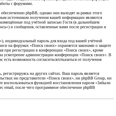
аботы с форумами.
обеспечению phpBB, однако они выходят за рамки этого
торым источником получения вашей информации являются
размещённые под учётной записью Гостя (в дальнейшем
ись») и сообщения, оставленные вами после регистрации и
»), индивидуальный пароль для входа под вашей учётной
аписи на форумах «Поиск своих» охраняется законами о защите
я при регистрации в конференции «Поиск своих», кроме
у, на усмотрение администрации конференции «Поиск своих». В
с есть возможность согласиться/отказаться от получения
 регистрируясь на других сайтах. Ваш пароль является
ельствах ни представители «Поиск своих», ни phpBB Group, ни
жете воспользоваться функцией восстановления пароля «Забыли
с email, после чего программное обеспечение phpBB