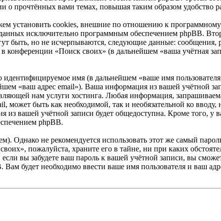
ии о прочтённых вами темах, повышая таким образом удобство р
ем установить cookies, внешние по отношению к программному 
 созданных исключительно программным обеспечением phpBB. В
ут быть, но не исчерпываются, следующие данные: сообщения, 
в конференции «Поиск своих» (в дальнейшем «ваша учётная зап
но идентифицируемое имя (в дальнейшем «ваше имя пользователя
нейшем «ваш адрес email»). Ваша информация из вашей учётной з
ляющей нам услуги хостинга. Любая информация, запрашиваема
ail, может быть как необходимой, так и необязательной ко ввод
я из вашей учётной записи будет общедоступна. Кроме того, у ва
еспечением phpBB.
. Однако не рекомендуется использовать этот же самый пароль,
своих», пожалуйста, храните его в тайне, ни при каких обстоят
е, если вы забудете ваш пароль к вашей учётной записи, вы смо
Вам будет необходимо ввести ваше имя пользователя и ваш адре