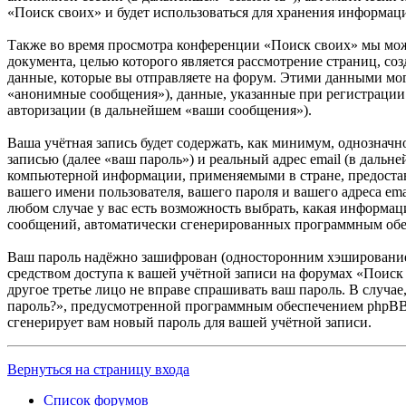
«Поиск своих» и будет использоваться для хранения информац
Также во время просмотра конференции «Поиск своих» мы мож
документа, целью которого является рассмотрение страниц,
данные, которые вы отправляете на форум. Этими данными мог
«анонимные сообщения»), данные, указанные при регистрации 
авторизации (в дальнейшем «ваши сообщения»).
Ваша учётная запись будет содержать, как минимум, однознач
записью (далее «ваш пароль») и реальный адрес email (в даль
компьютерной информации, применяемыми в стране, предостав
вашего имени пользователя, вашего пароля и вашего адреса em
любом случае у вас есть возможность выбрать, какая информаци
сообщений, автоматически сгенерированных программным об
Ваш пароль надёжно зашифрован (односторонним хэшированием)
средством доступа к вашей учётной записи на форумах «Поиск 
другое третье лицо не вправе спрашивать ваш пароль. В случа
пароль?», предусмотренной программным обеспечением phpBB. 
сгенерирует вам новый пароль для вашей учётной записи.
Вернуться на страницу входа
Список форумов