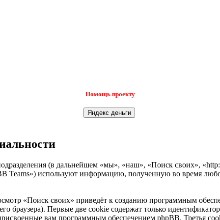
Помощь проекту
циальности
одразделения (в дальнейшем «мы», «наш», «Поиск своих», «http:
B Teams») используют информацию, полученную во время любой
осмотр «Поиск своих» приведёт к созданию программным обеспе
о браузера). Первые две cookie содержат только идентификатор 
 присвоенные вам программным обеспечением phpBB. Третья cook