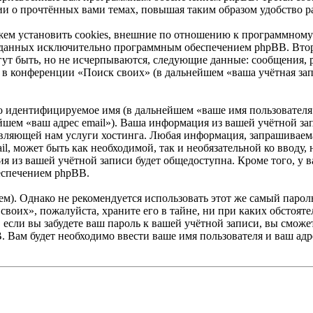
ии о прочтённых вами темах, повышая таким образом удобство р
ем установить cookies, внешние по отношению к программному 
 созданных исключительно программным обеспечением phpBB. В
ут быть, но не исчерпываются, следующие данные: сообщения, 
в конференции «Поиск своих» (в дальнейшем «ваша учётная зап
но идентифицируемое имя (в дальнейшем «ваше имя пользователя
нейшем «ваш адрес email»). Ваша информация из вашей учётной з
ляющей нам услуги хостинга. Любая информация, запрашиваема
ail, может быть как необходимой, так и необязательной ко ввод
я из вашей учётной записи будет общедоступна. Кроме того, у ва
еспечением phpBB.
. Однако не рекомендуется использовать этот же самый пароль,
своих», пожалуйста, храните его в тайне, ни при каких обстоят
е, если вы забудете ваш пароль к вашей учётной записи, вы смо
Вам будет необходимо ввести ваше имя пользователя и ваш адре