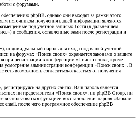
аботы с форумами.
обеспечению phpBB, однако они выходят за рамки этого
торым источником получения вашей информации являются
размещённые под учётной записью Гостя (в дальнейшем
ись») и сообщения, оставленные вами после регистрации и
»), индивидуальный пароль для входа под вашей учётной
аписи на форумах «Поиск своих» охраняется законами о защите
я при регистрации в конференции «Поиск своих», кроме
у, на усмотрение администрации конференции «Поиск своих». В
с есть возможность согласиться/отказаться от получения
 регистрируясь на других сайтах. Ваш пароль является
ельствах ни представители «Поиск своих», ни phpBB Group, ни
жете воспользоваться функцией восстановления пароля «Забыли
с email, после чего программное обеспечение phpBB