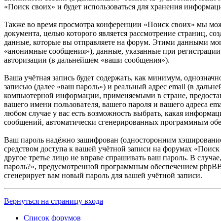
«Поиск своих» и будет использоваться для хранения информац
Также во время просмотра конференции «Поиск своих» мы мож
документа, целью которого является рассмотрение страниц,
данные, которые вы отправляете на форум. Этими данными мог
«анонимные сообщения»), данные, указанные при регистрации 
авторизации (в дальнейшем «ваши сообщения»).
Ваша учётная запись будет содержать, как минимум, однознач
записью (далее «ваш пароль») и реальный адрес email (в даль
компьютерной информации, применяемыми в стране, предостав
вашего имени пользователя, вашего пароля и вашего адреса em
любом случае у вас есть возможность выбрать, какая информаци
сообщений, автоматически сгенерированных программным об
Ваш пароль надёжно зашифрован (односторонним хэшированием)
средством доступа к вашей учётной записи на форумах «Поиск 
другое третье лицо не вправе спрашивать ваш пароль. В случа
пароль?», предусмотренной программным обеспечением phpBB. 
сгенерирует вам новый пароль для вашей учётной записи.
Вернуться на страницу входа
Список форумов