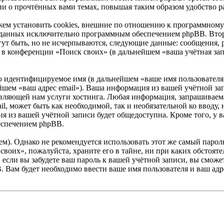
ии о прочтённых вами темах, повышая таким образом удобство р
ем установить cookies, внешние по отношению к программному 
 созданных исключительно программным обеспечением phpBB. В
ут быть, но не исчерпываются, следующие данные: сообщения, 
в конференции «Поиск своих» (в дальнейшем «ваша учётная зап
но идентифицируемое имя (в дальнейшем «ваше имя пользователя
нейшем «ваш адрес email»). Ваша информация из вашей учётной з
ляющей нам услуги хостинга. Любая информация, запрашиваема
ail, может быть как необходимой, так и необязательной ко ввод
я из вашей учётной записи будет общедоступна. Кроме того, у ва
еспечением phpBB.
. Однако не рекомендуется использовать этот же самый пароль,
своих», пожалуйста, храните его в тайне, ни при каких обстоят
е, если вы забудете ваш пароль к вашей учётной записи, вы смо
Вам будет необходимо ввести ваше имя пользователя и ваш адре