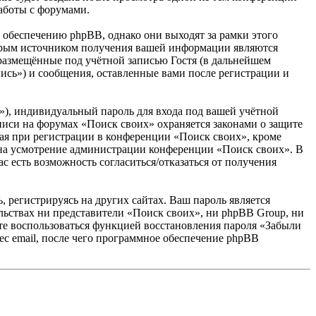
аботы с форумами.
обеспечению phpBB, однако они выходят за рамки этого
торым источником получения вашей информации являются
размещённые под учётной записью Гостя (в дальнейшем
ись») и сообщения, оставленные вами после регистрации и
»), индивидуальный пароль для входа под вашей учётной
аписи на форумах «Поиск своих» охраняется законами о защите
я при регистрации в конференции «Поиск своих», кроме
у, на усмотрение администрации конференции «Поиск своих». В
с есть возможность согласиться/отказаться от получения
 регистрируясь на других сайтах. Ваш пароль является
ельствах ни представители «Поиск своих», ни phpBB Group, ни
жете воспользоваться функцией восстановления пароля «Забыли
с email, после чего программное обеспечение phpBB