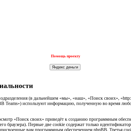
Помощь проекту
циальности
одразделения (в дальнейшем «мы», «наш», «Поиск своих», «http:
B Teams») используют информацию, полученную во время любой
осмотр «Поиск своих» приведёт к созданию программным обеспе
о браузера). Первые две cookie содержат только идентификатор 
 присвоенные вам программным обеспечением phpBB. Третья cook