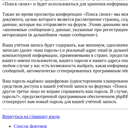
«Поиск своих» и будет использоваться для хранения информац
Также во время просмотра конференции «Поиск своих» мы мож
документа, целью которого является рассмотрение страниц,
данные, которые вы отправляете на форум. Этими данными мог
«анонимные сообщения»), данные, указанные при регистрации 
авторизации (в дальнейшем «ваши сообщения»).
Ваша учётная запись будет содержать, как минимум, однознач
записью (далее «ваш пароль») и реальный адрес email (в даль
компьютерной информации, применяемыми в стране, предостав
вашего имени пользователя, вашего пароля и вашего адреса em
любом случае у вас есть возможность выбрать, какая информаци
сообщений, автоматически сгенерированных программным об
Ваш пароль надёжно зашифрован (односторонним хэшированием)
средством доступа к вашей учётной записи на форумах «Поиск 
другое третье лицо не вправе спрашивать ваш пароль. В случа
пароль?», предусмотренной программным обеспечением phpBB. 
сгенерирует вам новый пароль для вашей учётной записи.
Вернуться на страницу входа
Список форумов