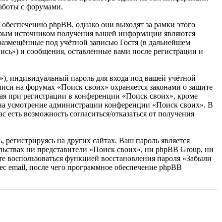
аботы с форумами.
обеспечению phpBB, однако они выходят за рамки этого
торым источником получения вашей информации являются
размещённые под учётной записью Гостя (в дальнейшем
ись») и сообщения, оставленные вами после регистрации и
»), индивидуальный пароль для входа под вашей учётной
аписи на форумах «Поиск своих» охраняется законами о защите
я при регистрации в конференции «Поиск своих», кроме
у, на усмотрение администрации конференции «Поиск своих». В
с есть возможность согласиться/отказаться от получения
 регистрируясь на других сайтах. Ваш пароль является
ельствах ни представители «Поиск своих», ни phpBB Group, ни
жете воспользоваться функцией восстановления пароля «Забыли
с email, после чего программное обеспечение phpBB