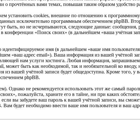
ии о прочтённых вами темах, повышая таким образом удобство р
ем установить cookies, внешние по отношению к программному 
 созданных исключительно программным обеспечением phpBB. В
ут быть, но не исчерпываются, следующие данные: сообщения, 
в конференции «Поиск своих» (в дальнейшем «ваша учётная зап
но идентифицируемое имя (в дальнейшем «ваше имя пользователя
нейшем «ваш адрес email»). Ваша информация из вашей учётной з
ляющей нам услуги хостинга. Любая информация, запрашиваема
ail, может быть как необходимой, так и необязательной ко ввод
я из вашей учётной записи будет общедоступна. Кроме того, у ва
еспечением phpBB.
. Однако не рекомендуется использовать этот же самый пароль,
своих», пожалуйста, храните его в тайне, ни при каких обстоят
е, если вы забудете ваш пароль к вашей учётной записи, вы смо
Вам будет необходимо ввести ваше имя пользователя и ваш адре