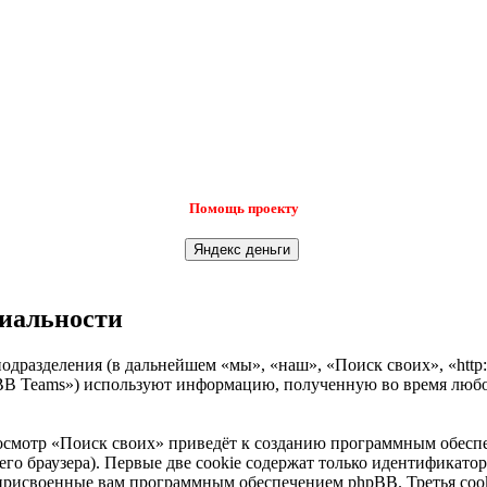
Помощь проекту
циальности
одразделения (в дальнейшем «мы», «наш», «Поиск своих», «http:
B Teams») используют информацию, полученную во время любой
осмотр «Поиск своих» приведёт к созданию программным обеспе
о браузера). Первые две cookie содержат только идентификатор 
 присвоенные вам программным обеспечением phpBB. Третья cook