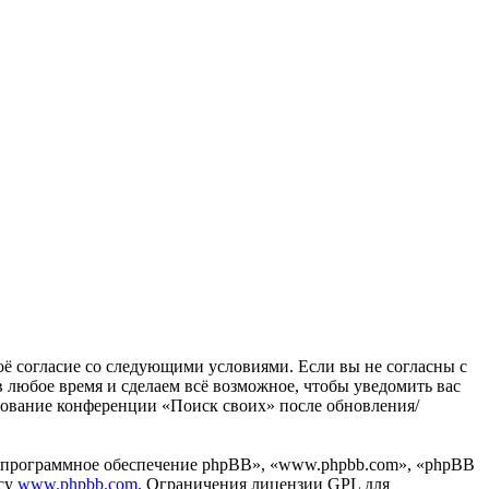
воё согласие со следующими условиями. Если вы не согласны с
в любое время и сделаем всё возможное, чтобы уведомить вас
ьзование конференции «Поиск своих» после обновления/
«программное обеспечение phpBB», «www.phpbb.com», «phpBB
есу
www.phpbb.com
. Ограничения лицензии GPL для