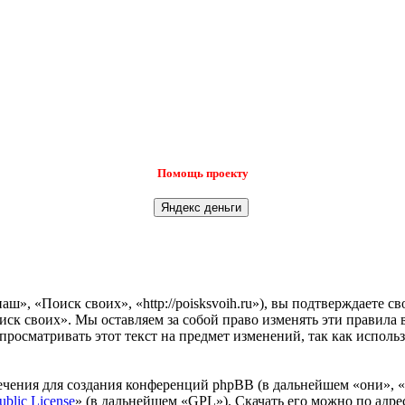
Помощь проекту
», «Поиск своих», «http://poisksvoih.ru»), вы подтверждаете с
иск своих». Мы оставляем за собой право изменять эти правила 
просматривать этот текст на предмет изменений, так как испол
чения для создания конференций phpBB (в дальнейшем «они», 
ublic License
» (в дальнейшем «GPL»). Скачать его можно по адр