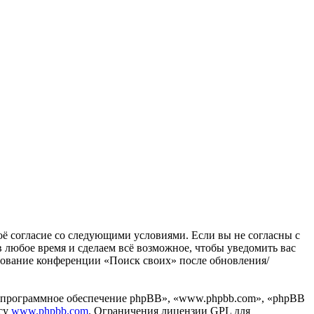
воё согласие со следующими условиями. Если вы не согласны с
в любое время и сделаем всё возможное, чтобы уведомить вас
ьзование конференции «Поиск своих» после обновления/
«программное обеспечение phpBB», «www.phpbb.com», «phpBB
есу
www.phpbb.com
. Ограничения лицензии GPL для