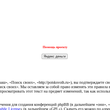
Помощь проекту
», «Поиск своих», «http://poisksvoih.ru»), вы подтверждаете с
иск своих». Мы оставляем за собой право изменять эти правила 
просматривать этот текст на предмет изменений, так как испол
чения для создания конференций phpBB (в дальнейшем «они», 
ublic License
» (в дальнейшем «GPL»). Скачать его можно по адр