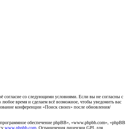
воё согласие со следующими условиями. Если вы не согласны с
в любое время и сделаем всё возможное, чтобы уведомить вас
ьзование конференции «Поиск своих» после обновления/
«программное обеспечение phpBB», «www.phpbb.com», «phpBB
есу
www.phpbb.com
. Ограничения лицензии GPL для