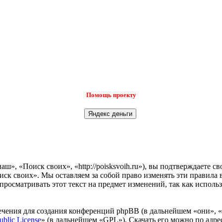
Помощь проекту
», «Поиск своих», «http://poisksvoih.ru»), вы подтверждаете с
иск своих». Мы оставляем за собой право изменять эти правила 
просматривать этот текст на предмет изменений, так как испол
чения для создания конференций phpBB (в дальнейшем «они», 
ublic License
» (в дальнейшем «GPL»). Скачать его можно по адр