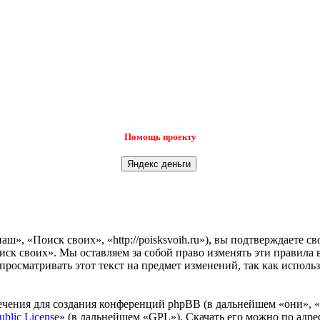
Помощь проекту
», «Поиск своих», «http://poisksvoih.ru»), вы подтверждаете с
иск своих». Мы оставляем за собой право изменять эти правила 
просматривать этот текст на предмет изменений, так как испол
чения для создания конференций phpBB (в дальнейшем «они», 
ublic License
» (в дальнейшем «GPL»). Скачать его можно по адр