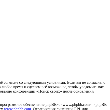
воё согласие со следующими условиями. Если вы не согласны с
в любое время и сделаем всё возможное, чтобы уведомить вас
ьзование конференции «Поиск своих» после обновления/
«программное обеспечение phpBB», «www.phpbb.com», «phpBB
есу
www.phpbb.com
. Ограничения лицензии GPL для