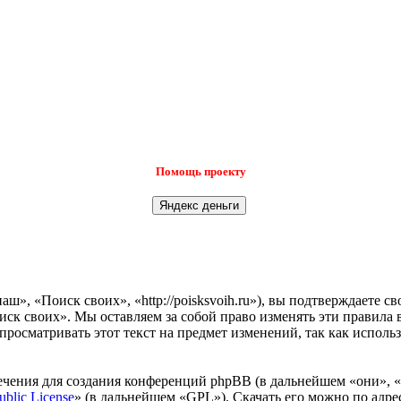
Помощь проекту
», «Поиск своих», «http://poisksvoih.ru»), вы подтверждаете с
иск своих». Мы оставляем за собой право изменять эти правила 
просматривать этот текст на предмет изменений, так как испол
чения для создания конференций phpBB (в дальнейшем «они», 
ublic License
» (в дальнейшем «GPL»). Скачать его можно по адр