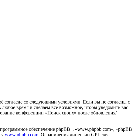
воё согласие со следующими условиями. Если вы не согласны с
в любое время и сделаем всё возможное, чтобы уведомить вас
ьзование конференции «Поиск своих» после обновления/
«программное обеспечение phpBB», «www.phpbb.com», «phpBB
есу
www.phpbb.com
. Ограничения лицензии GPL для