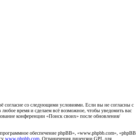
воё согласие со следующими условиями. Если вы не согласны с
в любое время и сделаем всё возможное, чтобы уведомить вас
ьзование конференции «Поиск своих» после обновления/
«программное обеспечение phpBB», «www.phpbb.com», «phpBB
есу
www.phpbb.com
. Ограничения лицензии GPL для