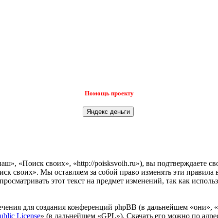
Помощь проекту
», «Поиск своих», «http://poisksvoih.ru»), вы подтверждаете с
иск своих». Мы оставляем за собой право изменять эти правила 
просматривать этот текст на предмет изменений, так как испол
чения для создания конференций phpBB (в дальнейшем «они», 
ublic License
» (в дальнейшем «GPL»). Скачать его можно по адр