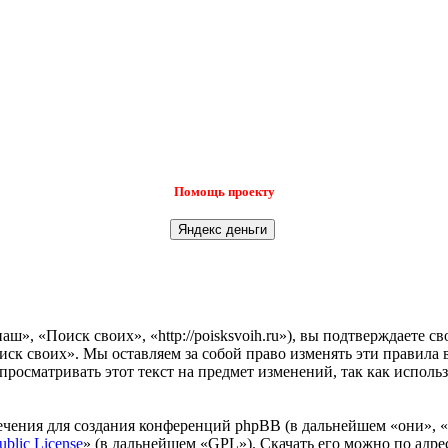
Помощь проекту
», «Поиск своих», «http://poisksvoih.ru»), вы подтверждаете с
иск своих». Мы оставляем за собой право изменять эти правила 
просматривать этот текст на предмет изменений, так как испол
чения для создания конференций phpBB (в дальнейшем «они», 
ublic License
» (в дальнейшем «GPL»). Скачать его можно по адр