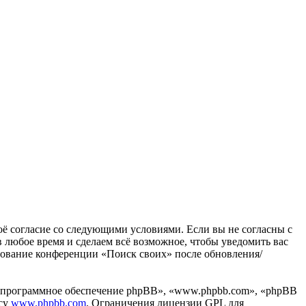
воё согласие со следующими условиями. Если вы не согласны с
в любое время и сделаем всё возможное, чтобы уведомить вас
ьзование конференции «Поиск своих» после обновления/
«программное обеспечение phpBB», «www.phpbb.com», «phpBB
есу
www.phpbb.com
. Ограничения лицензии GPL для