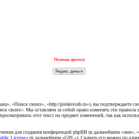
Помощь проекту
», «Поиск своих», «http://poisksvoih.ru»), вы подтверждаете с
иск своих». Мы оставляем за собой право изменять эти правила 
просматривать этот текст на предмет изменений, так как испол
чения для создания конференций phpBB (в дальнейшем «они», 
ublic License
» (в дальнейшем «GPL»). Скачать его можно по адр