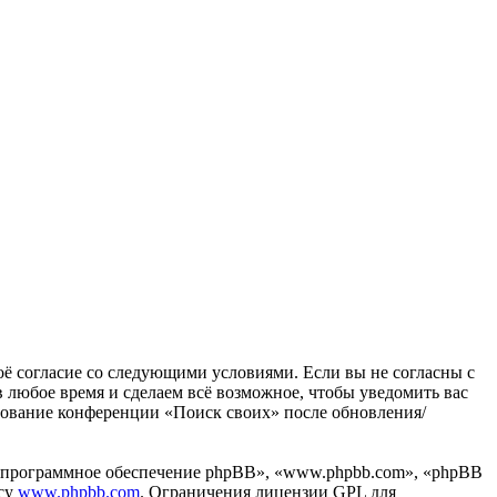
воё согласие со следующими условиями. Если вы не согласны с
в любое время и сделаем всё возможное, чтобы уведомить вас
ьзование конференции «Поиск своих» после обновления/
«программное обеспечение phpBB», «www.phpbb.com», «phpBB
есу
www.phpbb.com
. Ограничения лицензии GPL для