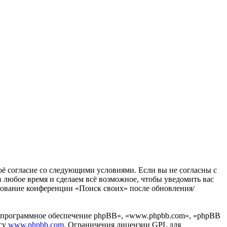
воё согласие со следующими условиями. Если вы не согласны с
в любое время и сделаем всё возможное, чтобы уведомить вас
ьзование конференции «Поиск своих» после обновления/
«программное обеспечение phpBB», «www.phpbb.com», «phpBB
есу
www.phpbb.com
. Ограничения лицензии GPL для