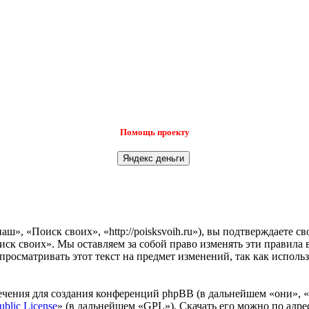
Помощь проекту
», «Поиск своих», «http://poisksvoih.ru»), вы подтверждаете с
иск своих». Мы оставляем за собой право изменять эти правила 
просматривать этот текст на предмет изменений, так как испол
чения для создания конференций phpBB (в дальнейшем «они», 
ublic License
» (в дальнейшем «GPL»). Скачать его можно по адр