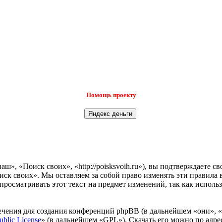
Помощь проекту
», «Поиск своих», «http://poisksvoih.ru»), вы подтверждаете с
иск своих». Мы оставляем за собой право изменять эти правила 
просматривать этот текст на предмет изменений, так как испол
чения для создания конференций phpBB (в дальнейшем «они», 
ublic License
» (в дальнейшем «GPL»). Скачать его можно по адр