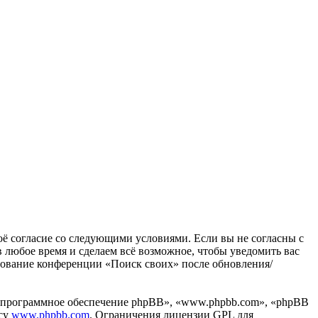
воё согласие со следующими условиями. Если вы не согласны с
в любое время и сделаем всё возможное, чтобы уведомить вас
ьзование конференции «Поиск своих» после обновления/
«программное обеспечение phpBB», «www.phpbb.com», «phpBB
есу
www.phpbb.com
. Ограничения лицензии GPL для