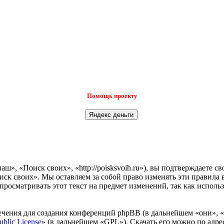
Помощь проекту
», «Поиск своих», «http://poisksvoih.ru»), вы подтверждаете с
иск своих». Мы оставляем за собой право изменять эти правила 
просматривать этот текст на предмет изменений, так как испол
чения для создания конференций phpBB (в дальнейшем «они», 
ublic License
» (в дальнейшем «GPL»). Скачать его можно по адр