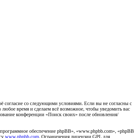
воё согласие со следующими условиями. Если вы не согласны с
в любое время и сделаем всё возможное, чтобы уведомить вас
ьзование конференции «Поиск своих» после обновления/
«программное обеспечение phpBB», «www.phpbb.com», «phpBB
есу
www.phpbb.com
. Ограничения лицензии GPL для