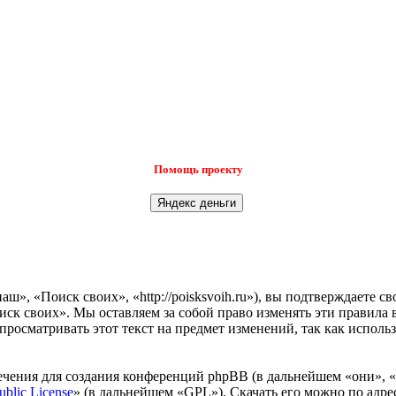
Помощь проекту
», «Поиск своих», «http://poisksvoih.ru»), вы подтверждаете с
иск своих». Мы оставляем за собой право изменять эти правила 
просматривать этот текст на предмет изменений, так как испол
чения для создания конференций phpBB (в дальнейшем «они», 
ublic License
» (в дальнейшем «GPL»). Скачать его можно по адр