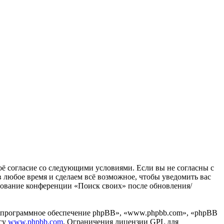
воё согласие со следующими условиями. Если вы не согласны с
в любое время и сделаем всё возможное, чтобы уведомить вас
ьзование конференции «Поиск своих» после обновления/
«программное обеспечение phpBB», «www.phpbb.com», «phpBB
есу
www.phpbb.com
. Ограничения лицензии GPL для