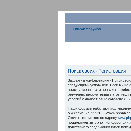
Список форумов
Поиск своих - Регистрация
Заходя на конференцию «Поиск своих»
следующими условиями. Если вы не с
право изменять эти правила в любое
регулярно просматривать этот текст
условий означает ваше согласие с ни
Наши форумы работают под управлен
обеспечение phpBB», «www.phpbb.co
Скачать его можно по адресу
www.ph
поддержкой интернет-конференций, и
допустимого содержания и/или пове