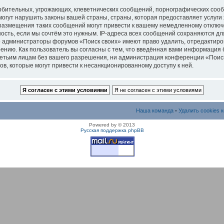
рбительных, угрожающих, клеветнических сообщений, порнографических соо
могут нарушить законы вашей страны, страны, которая предоставляет услуги
размещения таких сообщений могут привести к вашему немедленному отключ
ность, если мы сочтём это нужным. IP-адреса всех сообщений сохраняются д
то администраторы форумов «Поиск своих» имеют право удалить, отредактиро
ению. Как пользователь вы согласны с тем, что введённая вами информация 
етьим лицам без вашего разрешения, ни администрация конференции «Поиск
ов, которые могут привести к несанкционированному доступу к ней.
Наша команда
•
Удалить cookies 
Powered by
© 2013
Русская поддержка phpBB