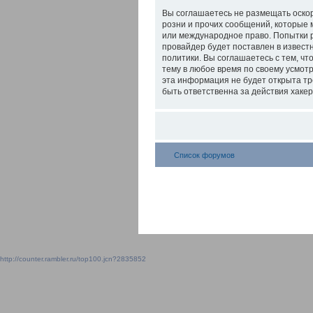
Вы соглашаетесь не размещать оско
розни и прочих сообщений, которые 
или международное право. Попытки 
провайдер будет поставлен в извест
политики. Вы соглашаетесь с тем, ч
тему в любое время по своему усмотр
эта информация не будет открыта тр
быть ответственна за действия хакер
Список форумов
http://counter.rambler.ru/top100.jcn?2835852