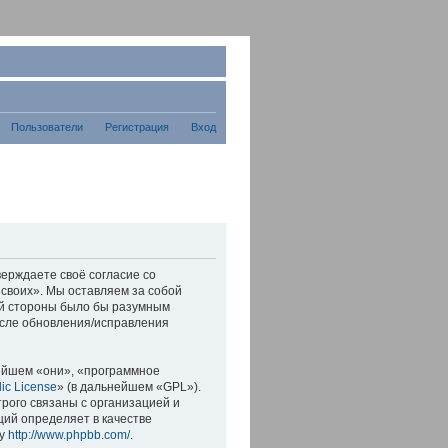
Пользователи
Регистрация
Вход
верждаете своё согласие со
 своих». Мы оставляем за собой
шей стороны было бы разумным
осле обновления/исправления
ейшем «они», «программное
ic License
» (в дальнейшем «GPL»).
рого связаны с организацией и
ций определяет в качестве
су
http://www.phpbb.com/
.