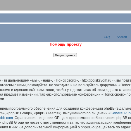
Search
FAQ
Помощь проекту
 (в дальнейшем «мы», «наш», «Поиск своих», «http://poisksvoih.ru»), вы подт
огласны с ними, пожалуйста, не заходите и не пользуйтесь форумами «Поиск
 время и сделаем всё возможное, чтобы уведомить вас об этом, однако с ва
 на предмет изменений, так как использование конференции «Поиск своих» п
ми.
ием программного обеспечения для создания конференций phpBB (в дальн
m», «phpBB Group», «phpBB Teams»), выпущенного по лицензии «
General Publ
pbb.com
. Ограничения лицензии GPL для программного обеспечения phpBB ст
 phpBB Group не несёт ответственности за то, что администрация конферен
дения в них. За дополнительной информацией о phpBB обращайтесь по адре