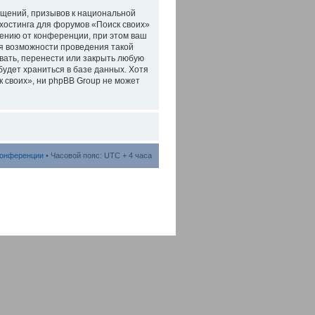
бщений, призывов к национальной
 хостинга для форумов «Поиск своих»
ению от конференции, при этом ваш
ля возможности проведения такой
вать, перенести или закрыть любую
будет храниться в базе данных. Хотя
 своих», ни phpBB Group не может
конференции
• Часовой пояс: UTC + 4 часа