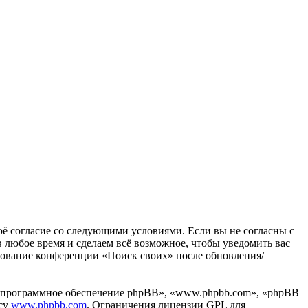
воё согласие со следующими условиями. Если вы не согласны с
в любое время и сделаем всё возможное, чтобы уведомить вас
ьзование конференции «Поиск своих» после обновления/
«программное обеспечение phpBB», «www.phpbb.com», «phpBB
есу
www.phpbb.com
. Ограничения лицензии GPL для