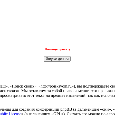
Помощь проекту
», «Поиск своих», «http://poisksvoih.ru»), вы подтверждаете с
иск своих». Мы оставляем за собой право изменять эти правила 
просматривать этот текст на предмет изменений, так как испол
чения для создания конференций phpBB (в дальнейшем «они», 
ublic License
» (в дальнейшем «GPL»). Скачать его можно по адр