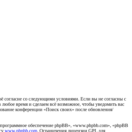
воё согласие со следующими условиями. Если вы не согласны с
в любое время и сделаем всё возможное, чтобы уведомить вас
ьзование конференции «Поиск своих» после обновления/
«программное обеспечение phpBB», «www.phpbb.com», «phpBB
есу
www.phpbb.com
. Ограничения лицензии GPL для