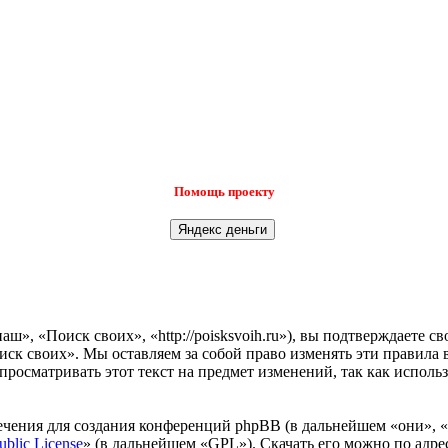
Помощь проекту
», «Поиск своих», «http://poisksvoih.ru»), вы подтверждаете с
иск своих». Мы оставляем за собой право изменять эти правила 
просматривать этот текст на предмет изменений, так как испол
чения для создания конференций phpBB (в дальнейшем «они», 
ublic License
» (в дальнейшем «GPL»). Скачать его можно по адр