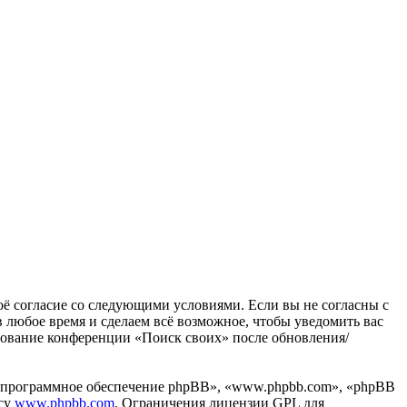
воё согласие со следующими условиями. Если вы не согласны с
в любое время и сделаем всё возможное, чтобы уведомить вас
ьзование конференции «Поиск своих» после обновления/
«программное обеспечение phpBB», «www.phpbb.com», «phpBB
есу
www.phpbb.com
. Ограничения лицензии GPL для