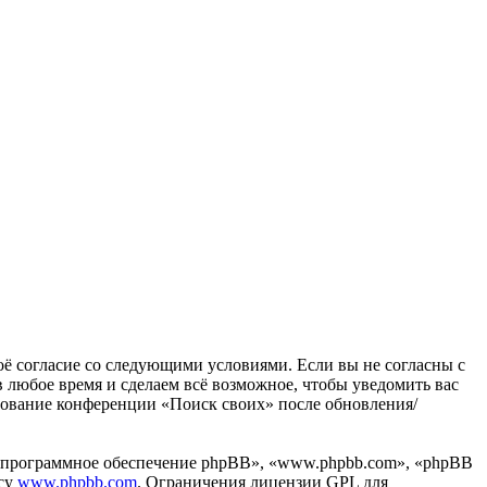
воё согласие со следующими условиями. Если вы не согласны с
в любое время и сделаем всё возможное, чтобы уведомить вас
ьзование конференции «Поиск своих» после обновления/
«программное обеспечение phpBB», «www.phpbb.com», «phpBB
есу
www.phpbb.com
. Ограничения лицензии GPL для