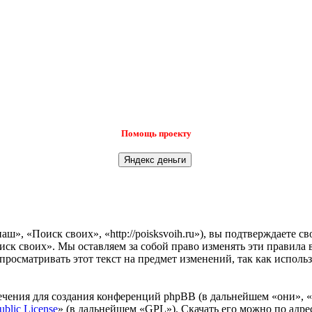
Помощь проекту
», «Поиск своих», «http://poisksvoih.ru»), вы подтверждаете с
иск своих». Мы оставляем за собой право изменять эти правила 
просматривать этот текст на предмет изменений, так как испол
чения для создания конференций phpBB (в дальнейшем «они», 
ublic License
» (в дальнейшем «GPL»). Скачать его можно по адр