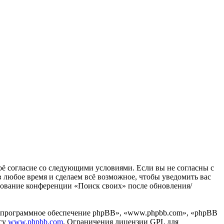
воё согласие со следующими условиями. Если вы не согласны с
в любое время и сделаем всё возможное, чтобы уведомить вас
ьзование конференции «Поиск своих» после обновления/
«программное обеспечение phpBB», «www.phpbb.com», «phpBB
есу
www.phpbb.com
. Ограничения лицензии GPL для