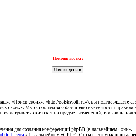
Помощь проекту
», «Поиск своих», «http://poisksvoih.ru»), вы подтверждаете с
иск своих». Мы оставляем за собой право изменять эти правила 
просматривать этот текст на предмет изменений, так как испол
чения для создания конференций phpBB (в дальнейшем «они», 
ublic License
» (в дальнейшем «GPL»). Скачать его можно по адр