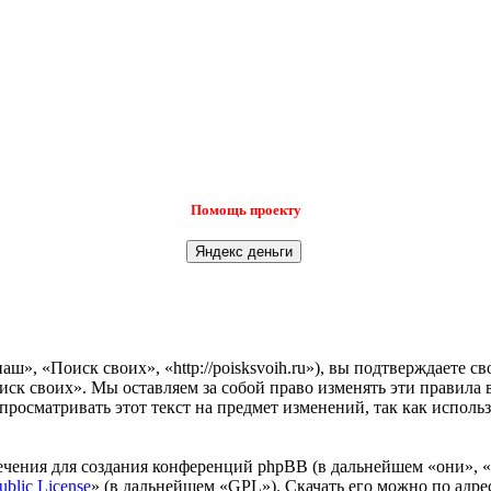
Помощь проекту
», «Поиск своих», «http://poisksvoih.ru»), вы подтверждаете с
иск своих». Мы оставляем за собой право изменять эти правила 
просматривать этот текст на предмет изменений, так как испол
чения для создания конференций phpBB (в дальнейшем «они», 
ublic License
» (в дальнейшем «GPL»). Скачать его можно по адр