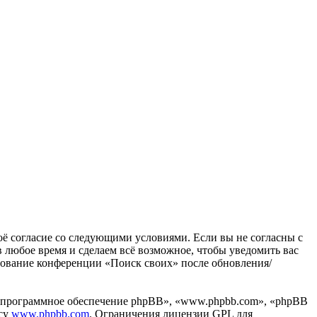
воё согласие со следующими условиями. Если вы не согласны с
в любое время и сделаем всё возможное, чтобы уведомить вас
ьзование конференции «Поиск своих» после обновления/
«программное обеспечение phpBB», «www.phpbb.com», «phpBB
есу
www.phpbb.com
. Ограничения лицензии GPL для