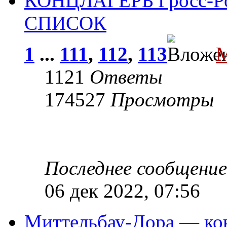
КОНЦЛАГЕРЬ Гросс-Роз
СПИСОК
1
...
111
,
112
,
113
1121
Ответы
174527
Просмотры
Последнее сообщени
06 дек 2022, 07:56
Миттельбау-Дора — кон