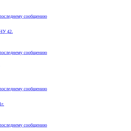
У 42.
г.