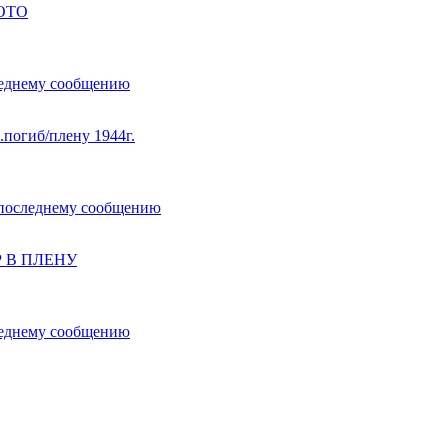
ОТО
иб/плену 1944г.
 В ПЛЕНУ