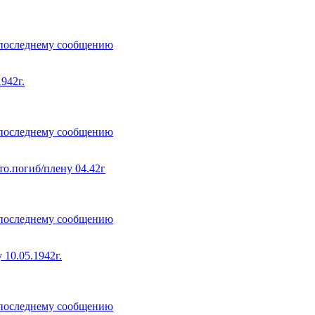
942г.
огиб/плену 04.42г
0.05.1942г.