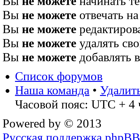
Вы
не можете
начинать т
Вы
не можете
отвечать н
Вы
не можете
редактиров
Вы
не можете
удалять св
Вы
не можете
добавлять 
Список форумов
Наша команда
•
Удалит
Часовой пояс: UTC + 4 
Powered by
© 2013
Русская поддержка phpBB