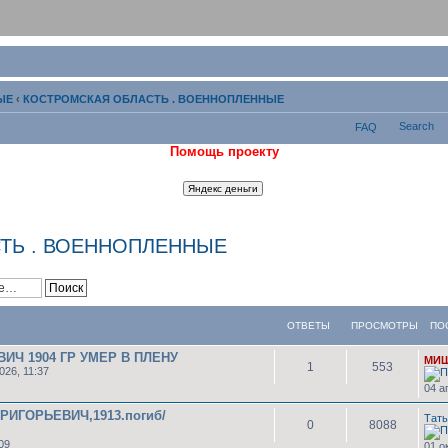
ЫЕ
‹
КОСТРОМСКАЯ ОБЛАСТЬ . ВОЕННОПЛЕННЫЕ
Search
FAQ
Помощь проекту
ТЬ . ВОЕННОПЛЕННЫЕ
ОТВЕТЫ
ПРОСМОТРЫ
ПО
ИЧ 1904 ГР УМЕР В ПЛЕНУ
МИ
1
553
026, 11:37
04 а
ИГОРЬЕВИЧ,1913.погиб/
Тат
0
8088
09
01 о