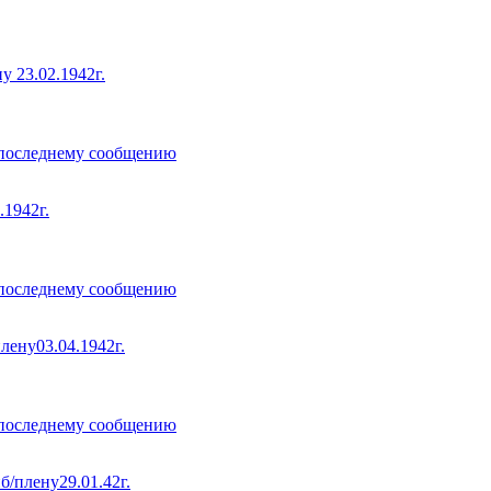
23.02.1942г.
1942г.
ну03.04.1942г.
лену29.01.42г.