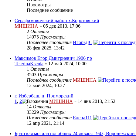
Просмотры
Последнее сообщение
Серафимовичский район х.Коротовский
МИШИНА
» 05 дек 2013, 17:06
2
Ответы
14075
Просмотры
Последнее сообщение
ИгорьДС
28 фев 2025, 13:42
Максимов Егор Дмитриевич 1906 г.р
TeterinaKsenia
» 12 май 2024, 10:00
1
Ответы
3503
Просмотры
Последнее сообщение
МИШИНА
12 май 2024, 10:27
г. Избербаш, п. Приморский
1
,
2
МИШИНА
» 14 янв 2013, 21:52
14
Ответы
33229
Просмотры
Последнее сообщение
Елена111
12 апр 2021, 21:14
Братская могила погибших 24 января 1943, Воронежский