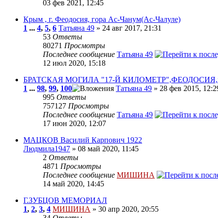
03 фев 2021, 12:45
Крым , г. Феодосия, гора Ас-Чанум(Ас-Чалуле)
1
...
4
,
5
,
6
Татьяна 49
» 24 авг 2017, 21:31
53
Ответы
80271
Просмотры
Последнее сообщение
Татьяна 49
12 июл 2020, 15:18
БРАТСКАЯ МОГИЛА "17-Й КИЛОМЕТР",ФЕОДОСИЯ,в
1
...
98
,
99
,
100
Татьяна 49
» 28 фев 2015, 12:2
995
Ответы
757127
Просмотры
Последнее сообщение
Татьяна 49
17 июн 2020, 12:07
МАЦКОВ Василий Карпович 1922
Людмила1947
» 08 май 2020, 11:45
2
Ответы
4871
Просмотры
Последнее сообщение
МИШИНА
14 май 2020, 14:45
Г.ЗУБЦОВ МЕМОРИАЛ
1
,
2
,
3
,
4
МИШИНА
» 30 апр 2020, 20:55
34
Ответы