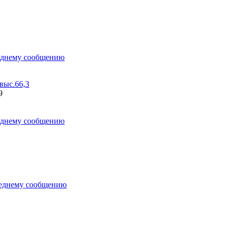
ыс.66,3
9