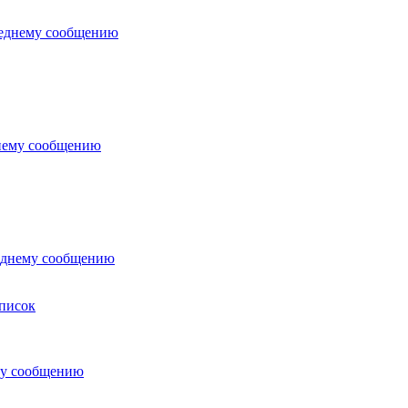
писок