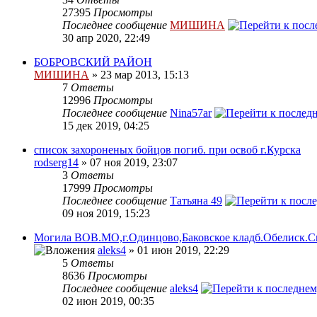
27395
Просмотры
Последнее сообщение
МИШИНА
30 апр 2020, 22:49
БОБРОВСКИЙ РАЙОН
МИШИНА
» 23 мар 2013, 15:13
7
Ответы
12996
Просмотры
Последнее сообщение
Nina57ar
15 дек 2019, 04:25
список захороненых бойцов погиб. при освоб г.Курска
rodserg14
» 07 ноя 2019, 23:07
3
Ответы
17999
Просмотры
Последнее сообщение
Татьяна 49
09 ноя 2019, 15:23
Могила ВОВ.МО,г.Одинцово,Баковское кладб.Обелиск.С
aleks4
» 01 июн 2019, 22:29
5
Ответы
8636
Просмотры
Последнее сообщение
aleks4
02 июн 2019, 00:35