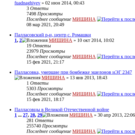
fuadnaghiyev
» 02 июн 2014, 00:43
3
Ответы
7498
Просмотры
Последнее сообщение
МИШИНА
08 мар 2021, 20:49
Палласовский р-н, центр с. Ромашки
1
,
2
МИШИНА
» 10 окт 2014, 10:02
19
Ответы
23979
Просмотры
Последнее сообщение
МИШИНА
15 фев 2021, 21:17
Палласовка, умершие при бомбежке эшелонов иЭГ 2347
МИШИНА
» 13 янв 2013, 18:43
1
Ответы
5303
Просмотры
Последнее сообщение
МИШИНА
15 фев 2021, 18:17
Палласовцы в Великой Отечественной войне
1
...
27
,
28
,
29
МИШИНА
» 30 апр 2013, 22:06
281
Ответы
255740
Просмотры
Последнее сообщение
МИШИНА