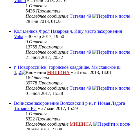
Vadim
» 25 янв 2018, 22:16
1
Ответы
5436
Просмотры
Последнее сообщение
Татьяна 49
28 янв 2018, 01:23
Колиденков Фрол Назарович. Ищу место захоронения
Valia
» 30 мар 2017, 19:50
9
Ответы
13755
Просмотры
Последнее сообщение
Татьяна 49
21 июл 2017, 20:32
г. Новороссийск, городское кладбище, Мысхакское ш.
1
,
2
МИШИНА
» 24 июл 2013, 14:01
16
Ответы
39778
Просмотры
Последнее сообщение
Татьяна 49
01 июл 2017, 15:38
Воинское захоронение Волховский р-н, г. Новая Ладога
Татьяна Ю.
» 27 май 2017, 15:59
1
Ответы
5322
Просмотры
Последнее сообщение
МИШИНА
28 май 2017, 21:08