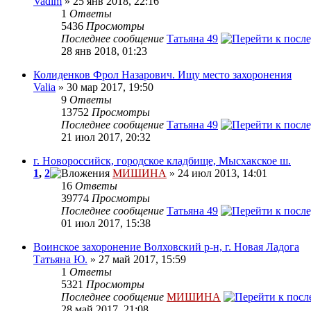
Vadim
» 25 янв 2018, 22:16
1
Ответы
5436
Просмотры
Последнее сообщение
Татьяна 49
28 янв 2018, 01:23
Колиденков Фрол Назарович. Ищу место захоронения
Valia
» 30 мар 2017, 19:50
9
Ответы
13752
Просмотры
Последнее сообщение
Татьяна 49
21 июл 2017, 20:32
г. Новороссийск, городское кладбище, Мысхакское ш.
1
,
2
МИШИНА
» 24 июл 2013, 14:01
16
Ответы
39774
Просмотры
Последнее сообщение
Татьяна 49
01 июл 2017, 15:38
Воинское захоронение Волховский р-н, г. Новая Ладога
Татьяна Ю.
» 27 май 2017, 15:59
1
Ответы
5321
Просмотры
Последнее сообщение
МИШИНА
28 май 2017, 21:08