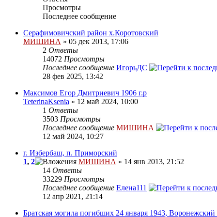
Просмотры
Последнее сообщение
Серафимовичский район х.Коротовский
МИШИНА
» 05 дек 2013, 17:06
2
Ответы
14072
Просмотры
Последнее сообщение
ИгорьДС
28 фев 2025, 13:42
Максимов Егор Дмитриевич 1906 г.р
TeterinaKsenia
» 12 май 2024, 10:00
1
Ответы
3503
Просмотры
Последнее сообщение
МИШИНА
12 май 2024, 10:27
г. Избербаш, п. Приморский
1
,
2
МИШИНА
» 14 янв 2013, 21:52
14
Ответы
33229
Просмотры
Последнее сообщение
Елена111
12 апр 2021, 21:14
Братская могила погибших 24 января 1943, Воронежский