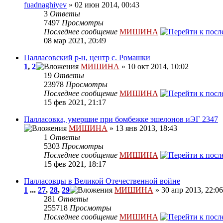
fuadnaghiyev
» 02 июн 2014, 00:43
3
Ответы
7497
Просмотры
Последнее сообщение
МИШИНА
08 мар 2021, 20:49
Палласовский р-н, центр с. Ромашки
1
,
2
МИШИНА
» 10 окт 2014, 10:02
19
Ответы
23978
Просмотры
Последнее сообщение
МИШИНА
15 фев 2021, 21:17
Палласовка, умершие при бомбежке эшелонов иЭГ 2347
МИШИНА
» 13 янв 2013, 18:43
1
Ответы
5303
Просмотры
Последнее сообщение
МИШИНА
15 фев 2021, 18:17
Палласовцы в Великой Отечественной войне
1
...
27
,
28
,
29
МИШИНА
» 30 апр 2013, 22:06
281
Ответы
255718
Просмотры
Последнее сообщение
МИШИНА