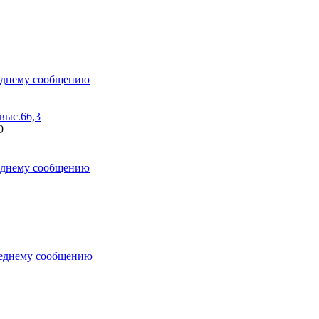
ыс.66,3
9