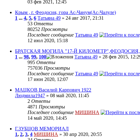
03 фев 2021, 12:45
Крым , г. Феодосия, гора Ас-Чанум(Ас-Чалуле)
1
...
4
,
5
,
6
Татьяна 49
» 24 авг 2017, 21:31
53
Ответы
80252
Просмотры
Последнее сообщение
Татьяна 49
12 июл 2020, 15:18
БРАТСКАЯ МОГИЛА "17-Й КИЛОМЕТР",ФЕОДОСИЯ,в
1
...
98
,
99
,
100
Татьяна 49
» 28 фев 2015, 12:2
995
Ответы
757036
Просмотры
Последнее сообщение
Татьяна 49
17 июн 2020, 12:07
МАЦКОВ Василий Карпович 1922
Людмила1947
» 08 май 2020, 11:45
2
Ответы
4871
Просмотры
Последнее сообщение
МИШИНА
14 май 2020, 14:45
Г.ЗУБЦОВ МЕМОРИАЛ
1
,
2
,
3
,
4
МИШИНА
» 30 апр 2020, 20:55
34
Ответы