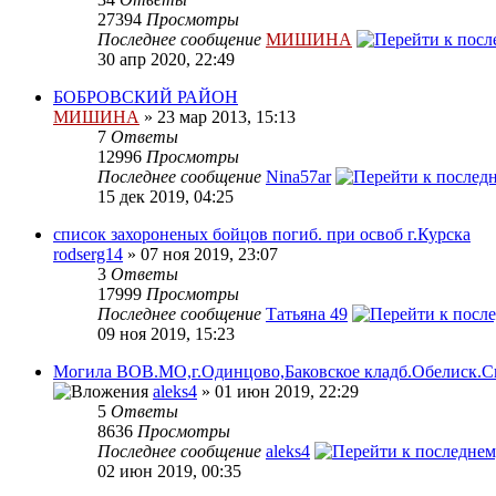
27394
Просмотры
Последнее сообщение
МИШИНА
30 апр 2020, 22:49
БОБРОВСКИЙ РАЙОН
МИШИНА
» 23 мар 2013, 15:13
7
Ответы
12996
Просмотры
Последнее сообщение
Nina57ar
15 дек 2019, 04:25
список захороненых бойцов погиб. при освоб г.Курска
rodserg14
» 07 ноя 2019, 23:07
3
Ответы
17999
Просмотры
Последнее сообщение
Татьяна 49
09 ноя 2019, 15:23
Могила ВОВ.МО,г.Одинцово,Баковское кладб.Обелиск.С
aleks4
» 01 июн 2019, 22:29
5
Ответы
8636
Просмотры
Последнее сообщение
aleks4
02 июн 2019, 00:35