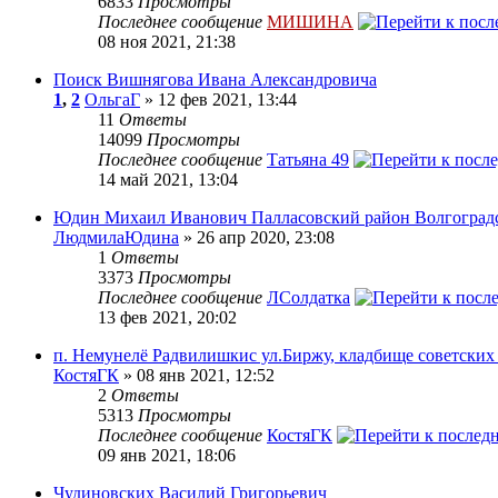
6833
Просмотры
Последнее сообщение
МИШИНА
08 ноя 2021, 21:38
Поиск Вишнягова Ивана Александровича
1
,
2
ОльгаГ
» 12 фев 2021, 13:44
11
Ответы
14099
Просмотры
Последнее сообщение
Татьяна 49
14 май 2021, 13:04
Юдин Михаил Иванович Палласовский район Волгоградс
ЛюдмилаЮдина
» 26 апр 2020, 23:08
1
Ответы
3373
Просмотры
Последнее сообщение
ЛСолдатка
13 фев 2021, 20:02
п. Немунелё Радвилишкис ул.Биржу, кладбище советских
КостяГК
» 08 янв 2021, 12:52
2
Ответы
5313
Просмотры
Последнее сообщение
КостяГК
09 янв 2021, 18:06
Чудиновских Василий Григорьевич