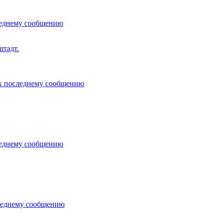
штадт.