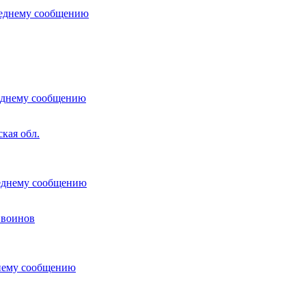
кая обл.
 воинов