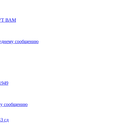
УТ ВАМ
1949
3 сд