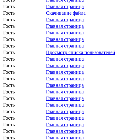
Гость
Главная страница
Гость
Скачивание файла
Гость
Главная страница
Гость
Главная страница
Гость
Главная страница
Гость
Главная страница
Гость
Главная страница
Гость
Просмотр списка пользователей
Гость
Главная страница
Гость
Главная страница
Гость
Главная страница
Гость
Главная страница
Гость
Главная страница
Гость
Главная страница
Гость
Главная страница
Гость
Главная страница
Гость
Главная страница
Гость
Главная страница
Гость
Главная страница
Гость
Главная страница
Гость
Главная страница